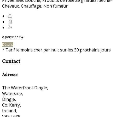
Privée avec Douche
,
Produits de toilette gratuits
,
Sèche-
Cheveux
,
Chauffage
,
Non fumeur
à partir de
€
*
Détails
*
Tarif le moins cher par nuit sur les 30 prochains jours
Contact
Adresse
The Waterfront Dingle,
Waterside,
Dingle,
Co. Kerry,
Ireland,
V92 T6X9