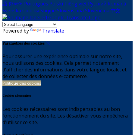
語
한국어
Português
Polski
Tiếng việt
Русский
Română
Svenska
Српски
Shqipe
Slovenščina
Slovenčina
中文
Powered by
Translate
Paramètres des cookies
Pour assurer une expérience optimale sur notre site,
nous utilisons des cookies. Cela permet notamment
d'afficher des informations dans votre langue locale, et
de collecter des données e-commerce.
Politique des cookies
Cookies nécessaires
Les cookies nécessaires sont indispensables au bon
fonctionnement du site. Les désactiver vous empêchera
d’utiliser ce site.