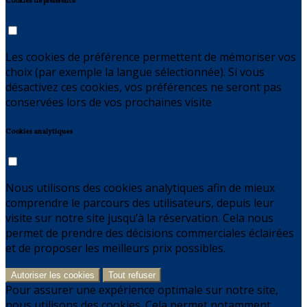
Cookies de préférence
Les cookies de préférence permettent de mémoriser vos
choix (par exemple la langue sélectionnée). Si vous
désactivez ces cookies, vos préférences ne seront pas
conservées lors de vos prochaines visite
Cookies analytiques
Nous utilisons des cookies analytiques afin de mieux
comprendre le parcours des utilisateurs, depuis leur
visite sur notre site jusqu’à la réservation. Cela nous
permet de prendre des décisions commerciales éclairées
et de proposer les meilleurs prix possibles.
Autoriser les cookies
Tout refuser
Pour assurer une expérience optimale sur notre site,
nous utilisons des cookies. Cela permet notamment