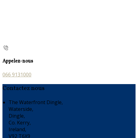
Appelez-nous
066 9131000
Contactez nous
The Waterfront Dingle,
Waterside,
Dingle,
Co. Kerry,
Ireland,
V92 T6X9