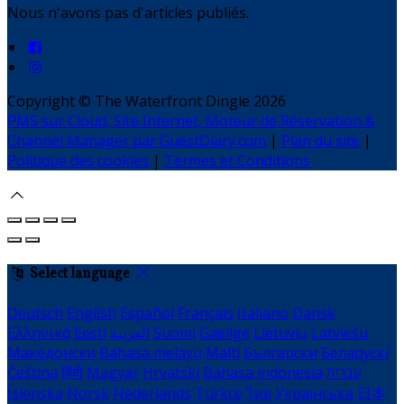
Nous n'avons pas d'articles publiés.
Copyright ©
The Waterfront Dingle 2026
PMS sur Cloud, Site Internet, Moteur de Réservation &
Channel Manager par GuestDiary.com
|
Plan du site
|
Politique des cookies
|
Termes et Conditions
Select language
Deutsch
English
Español
Français
Italiano
Dansk
Ελληνικά
Eesti
العربية
Suomi
Gaeilge
Lietuvių
Latviešu
Македонски
Bahasa melayu
Malti
Български
Беларускі
Čeština
हिंदी
Magyar
Hrvatski
Bahasa indonesia
עברית
Íslenska
Norsk
Nederlands
Türkçe
ไทย
Українська
日本