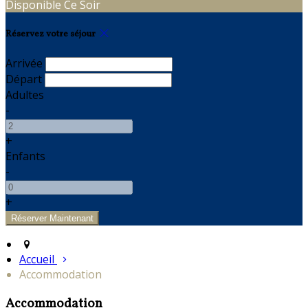
Disponible Ce Soir
Réservez votre séjour
Arrivée
Départ
Adultes
-
+
Enfants
-
+
Accueil
Accommodation
Accommodation