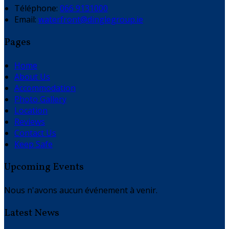
Téléphone
:
066 9131000
Email:
waterfront@dinglegroup.ie
Pages
Home
About Us
Accommodation
Photo Gallery
Location
Reviews
Contact Us
Keep Safe
Upcoming Events
Nous n'avons aucun événement à venir.
Latest News