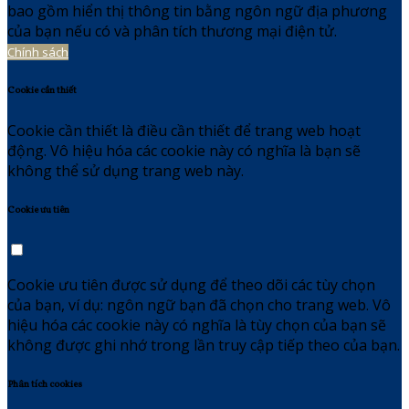
bao gồm hiển thị thông tin bằng ngôn ngữ địa phương
của bạn nếu có và phân tích thương mại điện tử.
Chính sách
Cookie cần thiết
Cookie cần thiết là điều cần thiết để trang web hoạt
động. Vô hiệu hóa các cookie này có nghĩa là bạn sẽ
không thể sử dụng trang web này.
Cookie ưu tiên
Cookie ưu tiên được sử dụng để theo dõi các tùy chọn
của bạn, ví dụ: ngôn ngữ bạn đã chọn cho trang web. Vô
hiệu hóa các cookie này có nghĩa là tùy chọn của bạn sẽ
không được ghi nhớ trong lần truy cập tiếp theo của bạn.
Phân tích cookies