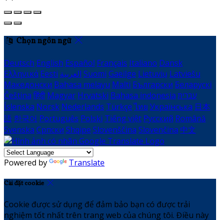
Chọn ngôn ngữ
Deutsch
English
Español
Français
Italiano
Dansk
Ελληνικά
Eesti
العربية
Suomi
Gaeilge
Lietuvių
Latviešu
Македонски
Bahasa melayu
Malti
Български
Беларускі
Čeština
हिंदी
Magyar
Hrvatski
Bahasa indonesia
עברית
Íslenska
Norsk
Nederlands
Türkçe
ไทย
Українська
日本
語
한국어
Português
Polski
Tiếng việt
Русский
Română
Svenska
Српски
Shqipe
Slovenščina
Slovenčina
中文
Powered by
Translate
Cài đặt cookie
Cookie được sử dụng để đảm bảo bạn có được trải
nghiệm tốt nhất trên trang web của chúng tôi. Điều này