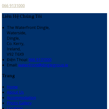
066 9131000
Liên Hệ Chúng Tôi
The Waterfront Dingle,
Waterside,
Dingle,
Co. Kerry,
Ireland,
V92 T6X9
Điện Thoại
:
066 9131000
Email:
waterfront@dinglegroup.ie
Trang
Home
About Us
Accommodation
Photo Gallery
Location