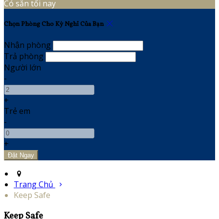
Có sẵn tối nay
Chọn Phòng Cho Kỳ Nghỉ Của Bạn
Nhận phòng
Trả phòng
Người lớn
-
+
Trẻ em
-
+
Trang Chủ
Keep Safe
Keep Safe