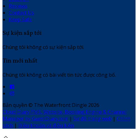
Reviews
Contact Us
Keep Safe
Sự kiện sắp tới
Chúng tôi không có sự kiện sắp tới.
Tin mới nhất
Chúng tôi không có bài viết tin tức được công bố.
Bản quyền
©
The Waterfront Dingle 2026
Cloud Diary PMS, Website, Booking Engine & Channel
Manager by GuestDiary.com
|
Sơ đồ trang web
|
Chính
sách
|
Điều khoản và điều kiện